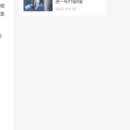
测一号01组B星
相
2022-03-02
章
坦