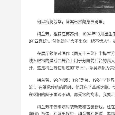
何以梅澜芳华，答案已然藏身展览里。
梅兰芳，祖籍江苏泰州，1894年10月出
的“四喜班”。然他幼时“言不出众，貌不惊人”，
在展厅领略过画作《同光十三绝》中梅兰芳
映入眼帘的是戏曲舞台上用于分隔前后台的高大
开，这是梅兰芳使用过的“守旧”，系吴湖帆为
梅兰芳，9岁学戏，11岁登台，19岁与“伶
流”。在继承传统的同时，他开启了革新之路。
在这旧的圈子里边不动，再受它的拘束。我要走
梅兰芳不仅编演时装新戏和古装新戏，还在
别姬》首演。在这出戏里，梅兰芳在唱腔、舞蹈