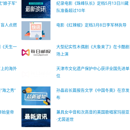
“娘子军”
纪录电影《珠峰队长》定档5月13日川藏
队准备超过10年
：盲人点燃
电影《红辣椒》定档3月8日李军林执导
剧《天生一
大型纪实性木偶剧《大象来了》在卡酷剧
场上演
节上的海外
天津市文化遗产保护中心获评全国先进单
位
“海之秀”
孙晶岩长篇报告文学《中国冬奥》在京发
布
秦始皇帝
兼具女中音和次高音的美国歌唱家玛丽亚
·尤茵逝世