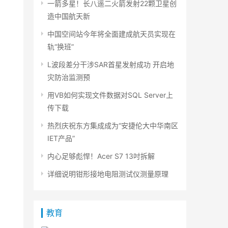
一箭多星！长八遥二火箭发射22颗卫星创
造中国航天新
中国空间站今年将全面建成航天员实现在
轨“换班”
L波段差分干涉SAR首星发射成功 开启地
灾防治监测预
用VB如何实现文件数据对SQL Server上
传下载
热烈庆祝东方集成成为“安捷伦大中华南区
IET产品”
内心足够彪悍！Acer S7 13吋拆解
详细说明钳形接地电阻测试仪测量原理
教育