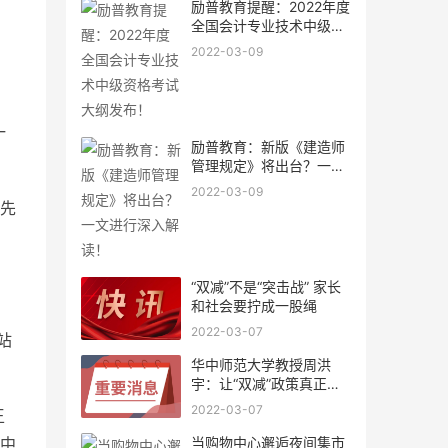
励普教育提醒：2022年度
全国会计专业技术中级资
格考
2022-03-09
一
励普教育：新版《建造师
管理规定》将出台？一文
进行
2022-03-09
先
“双减”不是“突击战” 家长
和社会要拧成一股绳
2022-03-07
站
华中师范大学教授周洪
宇：让“双减”政策真正落
地见
2022-03-07
王
中
当购物中心邂逅夜间集市