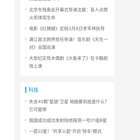
北京冬残奥会开幕式导演沈晨：盲人点燃
火炬体现生命
电影《红辣椒》定档3月8日李军林执导
满江首次跨界担任导演！音乐剧《天生一
对》全国巡演
大型纪实性木偶剧《大象来了》在卡酷剧
场上演
科技
失去40颗“星链”卫星 地磁暴到底是什么？
它可能带
我国成功成功发射陆地探测一号01组B星
一箭22星！“共享火箭”开启“拼车”模式