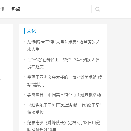
讯
热点
文化
从“剧界大王”到“人民艺术家” 梅兰芳的艺
术人生
让“雪花”在舞台上“飞扬”！24名残疾人演
员在延庆
文
坐落于亚洲文会大楼的上海外滩美术馆 续
写“建筑可
学雷锋日：中国美术馆举行主题宣教活动
《红色娘子军》再次上演 新一代“娘子军”
将接受检
纪录电影《珠峰队长》定档5月13日川藏
队准备超过10年