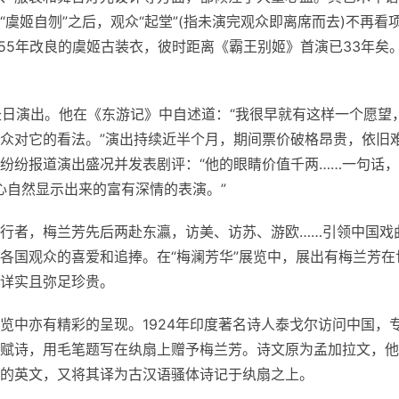
虞姬自刎”之后，观众“起堂”(指未演完观众即离席而去)不再看
955年改良的虞姬古装衣，彼时距离《霸王别姬》首演已33年矣
赴日演出。他在《东游记》中自述道：“我很早就有这样一个愿望
众对它的看法。”演出持续
近
半个月，期间票价破格昂贵，依旧
纷纷报道演出盛况并发表剧评：“他的眼睛价值千两……一句话
内心自然显示出来的富有深情的表演。”
行者，梅兰芳先后两赴东瀛，访美、访苏、游欧……引领中国戏
各国观众的喜爱和追捧。在“梅澜芳华”展览中，展出有梅兰芳在
详实且弥足珍贵。
览中亦有精彩的呈现。1924年印度著名诗人泰戈尔访问中国，
赋诗，用毛笔题写在纨扇上赠予梅兰芳。诗文原为孟加拉文，他
的英文，又将其译为古汉语骚体诗记于纨扇之上。