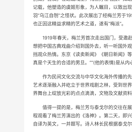
记载，他塑造的虞姬形象，为人瞩目，以致出现“
羽“乌江自刎”之怪状。此次展出了经梅兰芳于1
也正因这精益求精的艺术之道，遂有“梅派”。
1919年春天，梅兰芳首次走出国门，受邀
想把中国古典戏曲介绍到国外去，听一听国外观
挡观众热情。东京《读卖新闻》《朝日新闻》等
真是个天生的合适的男旦。”“(他的表情)是从
作为民间文化交流与中华文化海外传播的先
艺术逐渐融入并屹立于世界戏剧之林，受到世界
界舞台上绽放光彩的点点滴滴，文物及文献资料
值得一提的是，梅兰芳与泰戈尔的交往在展
程观看了梅兰芳演出的《洛神》。第二天，即兴
自译为英文，一并题写。诗人林长民根据泰戈尔