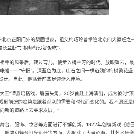
生于北京正阳门外的梨园世家，祖父梅巧玲曾掌管北京四大徽班之
被长辈断言“祖师爷没赏饭吃”。
祖辈的风采后，转过弯儿，便步入梅兰芳的时代。放眼望去，最
帐幔——“守旧”。深蓝色为底，山石之间一棵遒劲的梅树繁花盛
其设计。自此，他循着前辈足迹渐入佳境。
界大王”谭鑫培搭戏，崭露头角，20岁首赴上海演出，成为彼时“顶
“戏剧前途的趋势是跟着观众的需要和时代而变化的。我不愿还是
向新的道路上去寻求发展。”
舞台、服饰、妆容等方面进行不懈创新。1922年创编新戏《霸
、服装和舞台灯光设计等方面，都倾注了大量心血。其艺术年谱