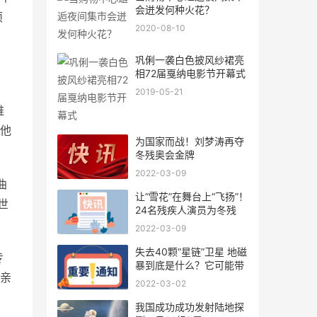
会迸发何种火花？
项
2020-08-10
。
巩俐一袭白色披风纱裙亮
相72届戛纳电影节开幕式
，
2019-05-21
难
，他
为国家而战！刘梦涛再夺
冬残奥会金牌
2022-03-09
曲
让“雪花”在舞台上“飞扬”！
世
24名残疾人演员为冬残
2022-03-09
失去40颗“星链”卫星 地磁
专
暴到底是什么？它可能带
亲
2022-03-02
我国成功成功发射陆地探