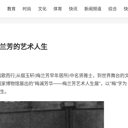
技
教育
时尚
文化
体育
快讯
新闻频道
综合
快
梅兰芳的艺术人生
歌而行;从缀玉轩(梅兰芳早年居所)中名贤雅士，到世界舞台的
国家
博物馆展出的“梅澜芳华——梅兰芳艺术人生展”，以“梅”字为
生。