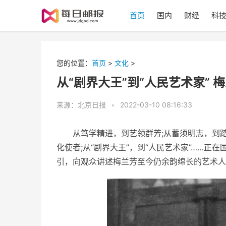
首页
国内
财经
科
您的位置：
首页
>
文化
>
从“剧界大王”到“人民艺术家” 
来源：北京日报
•
2022-03-10 08:16:33
从笃学精进，到艺领群芳;从蓄须明志，到踏
化使者;从“剧界大王”，到“人民艺术家”……正在
引，向观众讲述梅兰芳至今仍余韵绵长的艺术人