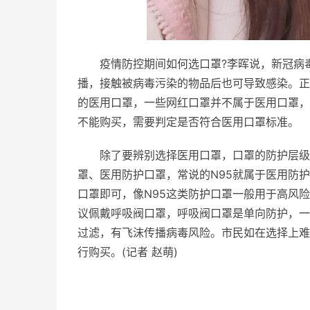
疫情
防控期间如何选口罩?李晖说，
新冠
病
播，接触被
病毒
污染的物品后也可导致感染。正
的医用口罩，一些网红口罩并不属于医用口罩，
不能购买，需要判定是否符合医用口罩标准。
除了要辨别选择医用口罩，口罩的防护层级
罩、医用防护口罩，常说的N95就属于医用防
口罩即可，像N95这类防护口罩一般用于高风
议佩戴呼吸阀口罩，呼吸阀口罩是单向防护，一
过滤，有飞沫传播
病毒
风险。市民如在选择上难
行购买。(记者 赵萌)
关键词：
疫情防控期间
如何选口罩
深圳市
妇幼保健院医院
专