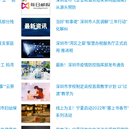
从源头预防
高部分残
当好“和事佬” 深圳市人民调解“三年行动”
化解纠
首支家庭
深圳市“湾区之窗”智慧办税服务厅正式启
用 推进税
工 妈湾
最新！深圳市疫情防控指挥部发布通告
事”“云祭
深圳市学校制定返校首周教学计划 以“过
渡”教学为
圳市妇幼保
线上为主！宁夏启动2022年“塞上书香节”
系列活动