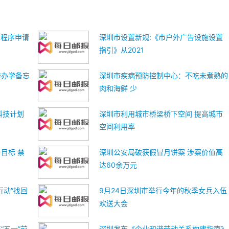
产程序申请
深圳市设置新规:《市户外广告设施设置
指引》从2021
作办学备忘
深圳市疾病预防控制中心：不吃未煮熟的
肉和海鲜 少
科技计划
深圳市利用城市桥梁桥下空间 提高城市
空间利用率
目标 禁
深圳公安局破获假冒月饼案 涉案价值高
达60余万元
行动”找回
9月24日深圳市举行今年的秋季女兵入伍
欢送大会
“五一”前
深圳发布《企业和谐劳动关系构建指南》