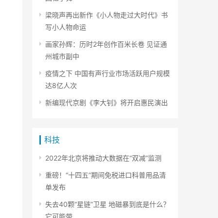
梁晓声再出新作《小人物走过大时代》书
写小人物命运
画家孙辉：历时2年创作百米长卷 见证通
州城市副中
疫情之下 中国有声行业市场活跃用户规模
达8亿人次
新编现代京剧《李大钊》将开启惠民演出
科技
2022年北京将推动大数据在“双减”监测
重磅！“十四五”期间免税进口科普用品清
单发布
失去40颗“星链”卫星 地磁暴到底是什么？
它可能带