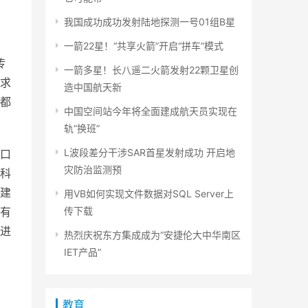
我国成功成功发射陆地探测一号01组B星
一箭22星！“共享火箭”开启“拼车”模式
传
一箭多星！长八遥二火箭发射22颗卫星创
求
造中国航天新
都
中国空间站今年将全面建成航天员实现在
轨“换班”
L波段差分干涉SAR首星发射成功 开启地
口
灾防治监测预
外科
不建
用VB如何实现文件数据对SQL Server上
有
传下载
进
热烈庆祝东方集成成为“安捷伦大中华南区
IET产品”
教育