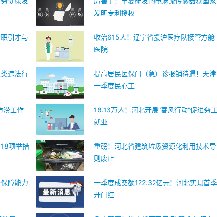
服务健康发
厉害了！宁夏研发的电涡流传感器获国家
发明专利授权
全职引才与
收治615人！辽宁省援沪医疗队接管方舱
医院
八类违法行
提高居民医保门（急）诊报销待遇！天津
一季度民心工
防涝工作
16.13万人！河北开展“春风行动”促进务
就业
18项举措
重磅！河北省建筑垃圾资源化利用技术导
则废止
务保障能力
一季度成交额122.32亿元！河北实现首
开门红