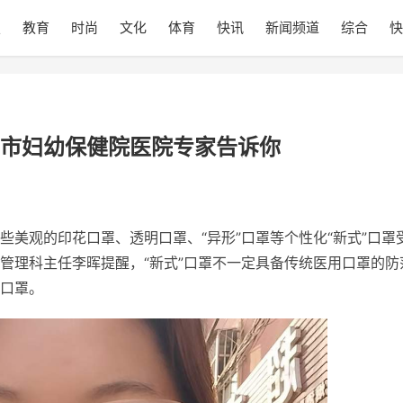
技
教育
时尚
文化
体育
快讯
新闻频道
综合
快
市妇幼保健院医院专家告诉你
些美观的印花口罩、透明口罩、“异形”口罩等个
性
化“新式”口罩
管理科主任李晖提醒，“新式”口罩不一定具备传统医用口罩的防
口罩。