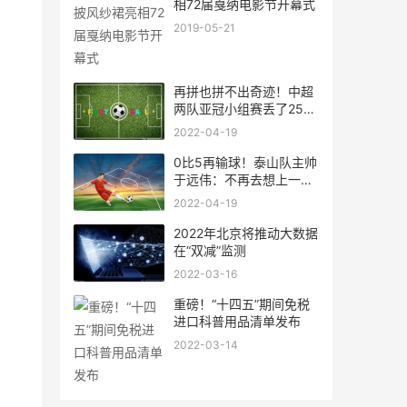
相72届戛纳电影节开幕式
2019-05-21
再拼也拼不出奇迹！中超
两队亚冠小组赛丢了25球
数
2022-04-19
0比5再输球！泰山队主帅
于远伟：不再去想上一场
比赛
2022-04-19
2022年北京将推动大数据
在“双减”监测
2022-03-16
重磅！“十四五”期间免税
进口科普用品清单发布
2022-03-14