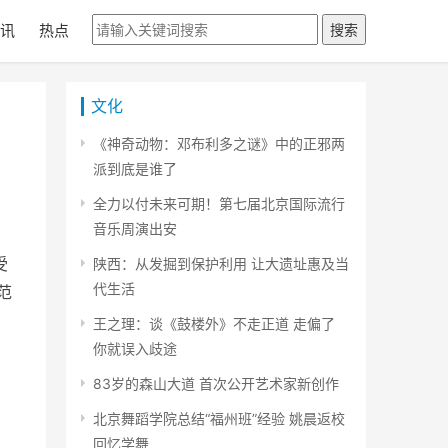
讯
热点
搜索
文化
《神奇动物：邓布利多之谜》中的正邪两
派到底是谁了
全力以付未来可期！第七届北京国际流行
音乐周演出安
受
陕西：从发掘到保护利用 让大遗址惠及当
代生活
范
王之理：谈《鼓楼外》不走正道 走偏了
你就误入歧途
83岁的森山大道 首次公开艺术家新创作
北京舞蹈学院总结“福州班”经验 姚晨返校
回忆学舞