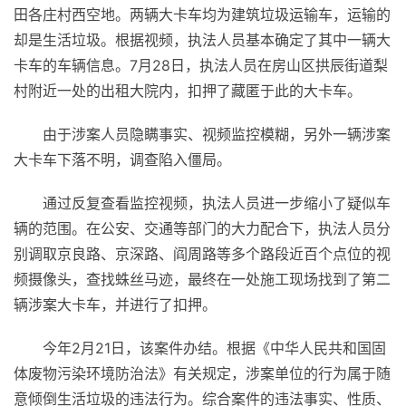
田各庄村西空地。两辆大卡车均为建筑垃圾运输车，运输的
却是生活垃圾。根据视频，执法人员基本确定了其中一辆大
卡车的车辆信息。7月28日，执法人员在房山区拱辰街道梨
村附
近
一处的出租大院内，扣押了藏匿于此的大卡车。
由于涉案人员隐瞒事实、视频监控模糊，另外一辆涉案
大卡车下落不明，调查陷入僵局。
通过反复查看监控视频，执法人员进一步缩小了疑似车
辆的范围。在公安、交通等部门的大力配合下，执法人员分
别调取京良路、京深路、阎周路等多个路段
近
百个点位的视
频摄像头，查找蛛丝马迹，最终在一处施工现场找到了第二
辆涉案大卡车，并进行了扣押。
今年2月21日，该案件办结。根据《
中华人民共和国
固
体废物污染环境防治法》有关规定，涉案单位的行为属于随
意倾倒生活垃圾的违法行为。综合案件的违法事实、
性
质、