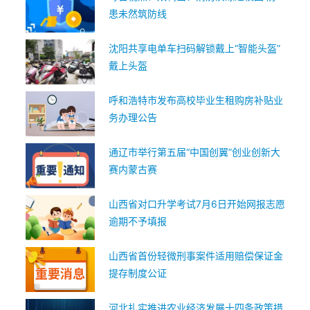
患未然筑防线
沈阳共享电单车扫码解锁戴上“智能头盔”
戴上头盔
呼和浩特市发布高校毕业生租购房补贴业
务办理公告
通辽市举行第五届“中国创翼”创业创新大
赛内蒙古赛
山西省对口升学考试7月6日开始网报志愿
逾期不予填报
山西省首份轻微刑事案件适用赔偿保证金
提存制度公证
河北扎实推进农业经济发展十四条政策措