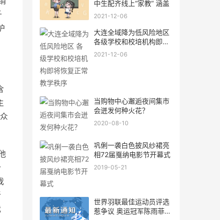
绢
中生配齐线上“家教” 涵盖
千
2021-12-06
护
大连全域降为低风险地区
各级学校和校培机构即将
恢
2021-12-06
含
当购物中心邂逅夜间集市
主
会迸发何种火花？
观众
2020-08-10
巩俐一袭白色披风纱裙亮
他
相72届戛纳电影节开幕式
个
2019-05-21
我
新
世界羽联最佳运动员评选
我
惹争议 奥运冠军陈雨菲为