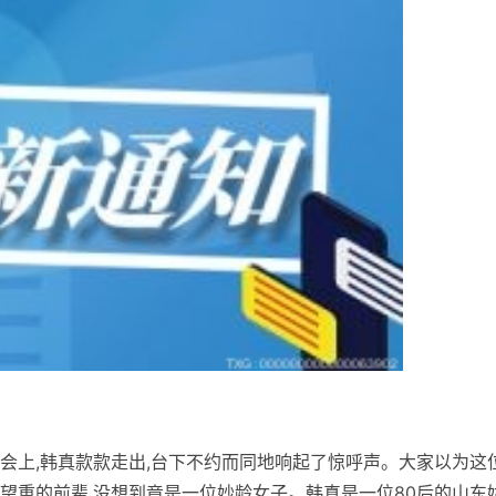
享会上,韩真款款走出,台下不约而同地响起了惊呼声。大家以为这
望重的前辈,没想到竟是一位妙龄女子。韩真是一位80后的山东