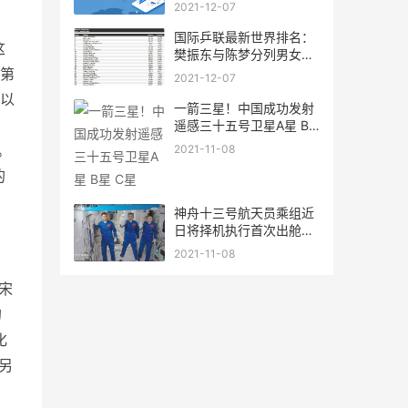
何
2021-12-07
国际乒联最新世界排名：
这
樊振东与陈梦分列男女单
打第
来第
2021-12-07
所以
一箭三星！中国成功发射
遥感三十五号卫星A星 B
星 C星
。
2021-11-08
的
神舟十三号航天员乘组近
日将择机执行首次出舱活
动
2021-11-08
宋
的
化
另