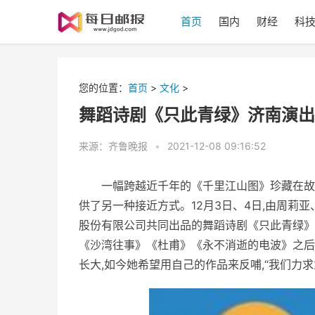
首页
国内
财经
科
您的位置：
首页
>
文化
>
舞蹈诗剧《只此青绿》济南演出
来源：齐鲁晚报
•
2021-12-08 09:16:52
一幅跨越
近
千年的《千里江山图》珍藏在故
供了另一种接
近
方式。12月3日、4日,由周莉
股份有限公司共同出品的舞蹈诗剧《只此青绿》
《沙湾往事》《杜甫》《永不消逝的电波》之后
长大,如今她希望用自己的作品来反哺,“我们力