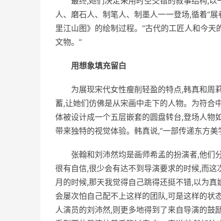
最终,她们决定采用时空交错的叙事结构,
人、磨石人、制笔人、制墨人一一登场,循着“
里江山图》的绘制过程。“古代的工匠人和今天
文物。”
用想象填充留白
为展现宋代女
性
瘦削轻盈的特点,韩真和周
蓄,让她们仿佛是从宋画中走下的人物。为符合
体被设计成一个五层嵌套的圆盘转台,登场人物
带来独特的视觉体验。韩真说,“一部传递东方美
张翰和刘沛然均是画师希孟的扮演者,他们
很有自信,很少会有达不到导演要求的时候,而这
月的时候,那天我觉得自己跳得还挺不错,以为真姐
会屡次怕自己配不上这样的团队,可是这样的状态
人演员的刘沛然,则更多地得到了来自导演的鼓励