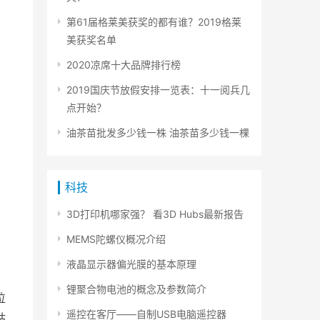
第61届格莱美获奖的都有谁？2019格莱
美获奖名单
2020凉席十大品牌排行榜
2019国庆节放假安排一览表：十一阅兵几
点开始？
油茶苗批发多少钱一株 油茶苗多少钱一棵
科技
3D打印机哪家强？ 看3D Hubs最新报告
MEMS陀螺仪概况介绍
液晶显示器偏光膜的基本原理
锂聚合物电池的概念及参数简介
位
遥控在客厅――自制USB电脑遥控器
姑