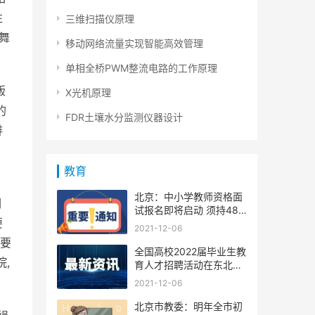
往
三维扫描仪原理
舞
移动网络流量实现智能高效管理
单相全桥PWM整流电路的工作原理
版
X光机原理
的
FDR土壤水分监测仪器设计
排
教育
北京：中小学教师资格面
们
试报名即将启动 须持48
要
小时
2021-12-06
得要
全国高校2022届毕业生教
,
育人才招聘活动在东北师
大启
2021-12-06
北京市教委：明年全市初