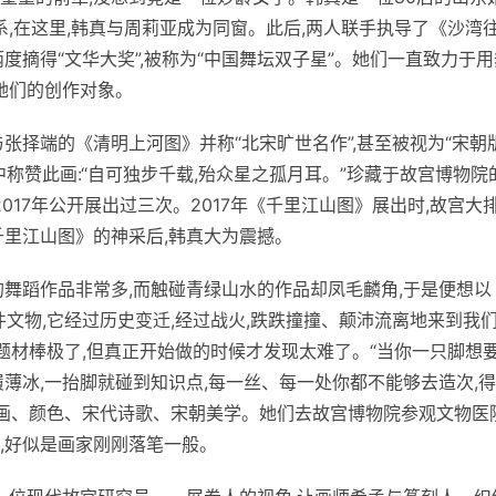
系,在这里,韩真与周莉亚成为同窗。此后,两人联手执导了《沙湾
度摘得“文华大奖”,被称为“中国舞坛双子星”。她们一直致力于用
她们的创作对象。
张择端的《清明上河图》并称“北宋旷世名作”,甚至被视为“宋朝
称赞此画:“自可独步千载,殆众星之孤月耳。”珍藏于故宫博物院
017年公开展出过三次。2017年《千里江山图》展出时,故宫大
千里江山图》的神采后,韩真大为震撼。
的舞蹈作品非常多,而触碰青绿山水的作品却凤毛麟角,于是便想以
文物,它经过历史变迁,经过战火,跌跌撞撞、颠沛流离地来到我
题材棒极了,但真正开始做的时候才发现太难了。“当你一只脚想
薄冰,一抬脚就碰到知识点,每一丝、每一处你都不能够去造次,
书画、颜色、宋代诗歌、宋朝美学。她们去故宫博物院参观文物医院
,好似是画家刚刚落笔一般。