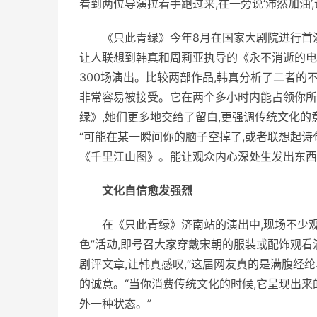
看到两位导演拉着手跑过来,在一旁说‘沛然加油’
《只此青绿》今年8月在
国家
大剧院进行首
让人联想到韩真和周莉亚执导的《永不消逝的电波
300场演出。比较两部作品,韩真分析了二者的
非常容易被接受。它在两个多小时内能占领你所
绿》,她们更多地交给了留白,更强调传统文化
“可能在某一瞬间你的脑子空掉了,或者联想起诗
《千里江山图》。能让观众内心深处生发出东西
文化自信愈发强烈
在《只此青绿》济南站的演出中,现场不少
色”活动,即号召大家穿戴宋朝的服装或配饰观看
剧评文章,让韩真感叹,“这届网友真的是满腹经
的诚意。“当你消费传统文化的时候,它呈现出
外一种状态。”