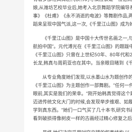
娘,从潍坊艺校毕业后,她考入北京舞蹈学院编导
事》《杜甫》《永不消逝的电波》等舞剧作品,两
蹈来呈现中国气派,这一次,《千里江山图》成为
《千里江山图》是中国十大传世名画之一,与
航拍中国”。元代溥光在《千里江山图》的题跋中
《千里江山图》只曾在上世纪50年、80年代和2
长龙,韩真与周莉亚也在其中。当亲眼目睹到《
从专业角度她们发现,以水墨山水为题创作
《千里江山图》为主题创作一部舞剧。“任何一件
眼前,其实是我们的荣幸。”刚开始韩真觉得这个
迈进传统文化大门的时候,会发现举步维艰、如履
学到真东西。”她们一口气买了几十本书,研究
看到破损得像树皮一样的古画经过精心修复之后