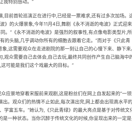
,让我特别感动。”
演,目前首轮巡演正在进行中,已经是一票难求,还有过多次加场。
》的火爆景象,今年11月4日,舞剧《永不消逝的电波》正式迎
不同。“《永不消逝的电波》是强烈的叙事
性
,有点像电影类型片,
有的头脑,几乎调动你所有的细胞去跟着它走。”而对于《只此青
的意象,这需要观众在走进剧院的那一刻让自己的心慢下来、静下来
句,观众需要自己去体会,自己去玩,最终共同创作产生自己脑海中
,这可能是我们这个戏最大的目标。”
观众应景地穿着宋服前来观剧,这是粉丝们在网上自发起来的“一领
演出。观众们的热情不止如此,每次演出完,网上都会出现高水
平
纶、学富五车。”她认为,《只此青绿》的最大亮点是基于对传统文
来的是一种状态。当你沉醉于传统文化的时候,你呈现出来的一定是