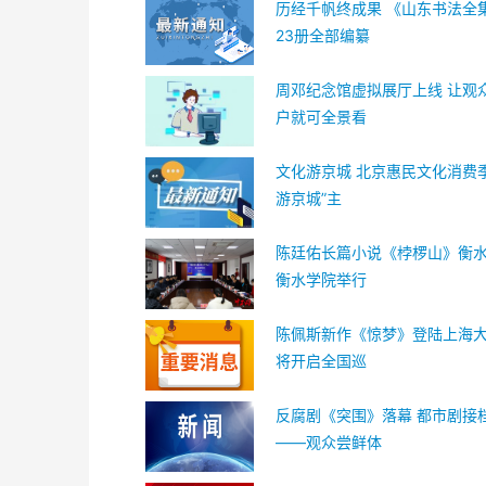
历经千帆终成果 《山东书法全集
23册全部编纂
周邓纪念馆虚拟展厅上线 让观
户就可全景看
文化游京城 北京惠民文化消费
游京城”主
陈廷佑长篇小说《桲椤山》衡
衡水学院举行
陈佩斯新作《惊梦》登陆上海大
将开启全国巡
反腐剧《突围》落幕 都市剧接
——观众尝鲜体