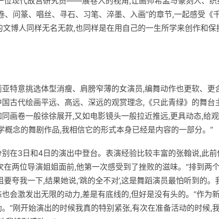
以一位现代故宫研究员——展卷人的视角,让画师希孟与篆刻人、织
展卷、问篆、唱丝、寻石、
习
笔、淬墨、入画”的章节,一起感受《
的文博人同样无名无款,也同样是在用自己的一生所学来创作和保
莉亚特意挑选体型消瘦、肩膀窄薄的女演员,编舞动作也更软、更
中国古代绘画
平
远、高远、深远的观赏理念,《只此青绿》的舞台
如同画卷一般徐徐展开,又如电影镜头一般拉
近
推远,更具动态,给
学概念的舞剧作品,我相信它的形式本身已经是内容的一部分。”
分别在3日和4日的演出中登台。表演经验比较丰富的张翰说,此前
次在两位导演姐姐面前,他第一次感受到了挫败的滋味。“排到两
要夸我一下,结果她说,‘跳的全不对’,这是舞蹈演员最怕听到的。
也会激发出无限的动力,差是有底线的,但好是没有头的。”作为
。“刚开始演出的时候我真的特别紧张,有次在准备活动的时候,