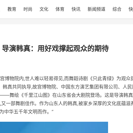
技
教育
时尚
文化
体育
快讯
新闻频道
综合
快
 导演韩真：用好戏撑起观众的期待
宫博物院内,世人难以轻易得见,而舞蹈诗剧《只此青绿》为观众
亚、韩真共同执导,故宫博物院、中国东方演艺集团有限公司、人民
——舞绘《千里江山图》在山东省会大剧院登场。这是导演韩真
,又一部舞剧佳作。作为山东人的韩真,被家乡深厚的文化底蕴滋
求为中华五千年文明而作。”