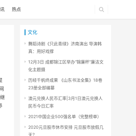
讯
热点
文化
舞蹈诗剧《只此青绿》济南演出 导演韩
真：用好戏撑
12月3日 成都锦江区举办“锦廉杯”廉洁文
化主题摄
提
历经千帆终成果 《山东书法全集》18卷
23册全部编纂
网
继
澳元兑换人民币汇率|3月1日澳元兑换人
养
民币今日汇率
2021中国企业500强名单（完整榜单）
2020元旦股市休市安排 元旦股市放假几
天？