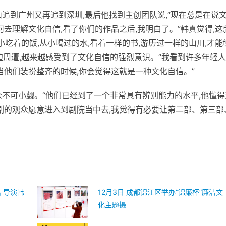
追到广州又再追到深圳,最后他找到主创团队说,“现在总是在说
何去理解文化自信,看了你们的作品之后,我明白了。”韩真觉得,这
小吃着的饭,从小喝过的水,看着一样的书,游历过一样的山川,才能
边周遭,越来越感受到了文化自信的强烈意识。“我看到许多年轻
当他们装扮整齐的时候,你会觉得这就是一种文化自信。”
众不可小觑。“他们已经到了一个非常具有辨别能力的水
平
,他懂
看剧的观众愿意进入到剧院当中去,我觉得有必要让第二部、第三部
）
 导演韩
12月3日 成都锦江区举办“锦廉杯”廉洁文
化主题摄