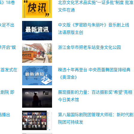
》18卷
北京文化艺术品实施“一证多批”制度 批准
文件在通
众足不出
中文版《罗密欧与朱丽叶》音乐剧上线
法语原版主创
季开启“娱
浙江金华市把老车站变身文化公园
水首发式在
暌违十年再登台 中央芭蕾舞团复排经典
《奥涅金》
剧院 即
展现摄影的力量：百达摄影奖“希望”亮相
今日美术馆
档播出
第八届国际剧院团管理大师班：新时代剧
院团可持续发