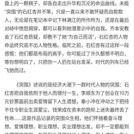
盘上的一颗棋子，却各自走出升华和沉沦的命运曲线。未能
“突围”的石红杏并不笨，只是一直以来不敢怀疑而自欺欺
人，无论是在笔记本中记下林满江的所作所为，还是在最后
对峙中愤怒揭穿，都可以看到她潜意识中的自我。齐本安教
会了石红杏质疑，却教不了她“为自己而活”，石红杏的人物
命运终究逃不出人物
性
格。临死之前，石红杏有过这样一段
感慨：他们都是布局的高手，你可能过了许久都想不明白，
等你想明白了，只把你一人扔在站台发呆，时代的列车已经
飞驰而过。
《突围》述说的是经济大潮下一群时代人物的突围：石
红杏把自我依附于他人而错付一生，李顺东为了创业在10万
元钞票面前出卖爱情留下人生遗憾，秦小冲在冲动之下把持
不住令职业生涯蒙尘，钱荣成在资本的跑轮上迷失最终丢了
性
命……这是作品记录的突围众生相，他们怀揣着奋斗理
想、爱情理想、职业理想、实业理想出发，却不一定都能到