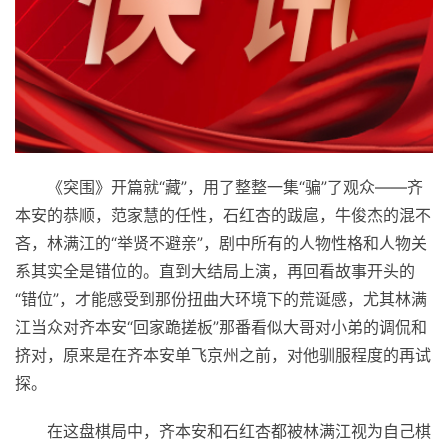
《突围》开篇就“藏”，用了整整一集“骗”了观众——齐
本安的恭顺，范家慧的任
性
，石红杏的跋扈，牛俊杰的混不
吝，林满江的“举贤不避亲”，剧中所有的人物
性
格和人物关
系其实全是错位的。直到大结局上演，再回看故事开头的
“错位”，才能感受到那份扭曲大环境下的荒诞感，尤其林满
江当众对齐本安“回家跪搓板”那番看似大哥对小弟的调侃和
挤对，原来是在齐本安单飞京州之前，对他驯服程度的再试
探。
在这盘棋局中，齐本安和石红杏都被林满江视为自己棋