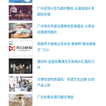
广州这场以花为媒的晚会 云端连结众多
国际友城
广州举办年度动漫角色扮演盛会 以突出
动漫游戏融合
戏曲界大咖周云亮去世 曾被称“南派美猴
王” 六小
濮存昕:这是向曹禺先生和观众汇报的习
作
文博会劲吹新国风：非遗文化出圈 文创
产品上新
广东岭南非遗闪耀文博会