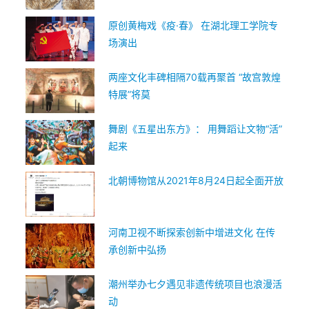
原创黄梅戏《疫·春》 在湖北理工学院专
场演出
两座文化丰碑相隔70载再聚首 “故宫敦煌
特展”将莫
舞剧《五星出东方》： 用舞蹈让文物“活”
起来
北朝博物馆从2021年8月24日起全面开放
河南卫视不断探索创新中增进文化 在传
承创新中弘扬
潮州举办七夕遇见非遗传统项目也浪漫活
动