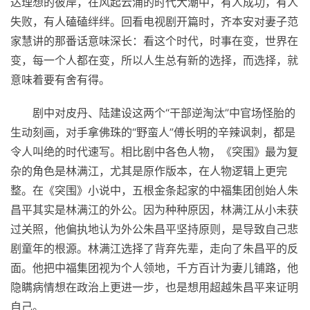
达理想的彼岸，在风起云涌的时代大潮中，有人成功，有人
失败，有人磕磕绊绊。回看电视剧开篇时，齐本安对妻子范
家慧讲的那番话意味深长：看这个时代，时事在变，世界在
变，每一个人都在变，所以人生总有新的选择，而选择，就
意味着要有舍有得。
剧中对皮丹、陆建设这两个“干部逆淘汰”中官场怪胎的
生动刻画，对手拿佛珠的“野蛮人”傅长明的辛辣讽刺，都是
令人叫绝的时代速写。相比剧中各色人物，《突围》最为复
杂的角色是林满江，尤其是原作版本，在人物逻辑上更完
整。在《突围》小说中，五根金条起家的中福集团创始人朱
昌
平
其实是林满江的外公。因为种种原因，林满江从小未获
过关照，他偏执地认为外公朱昌
平
坚持原则，是导致自己悲
剧童年的根源。林满江选择了背弃先辈，走向了朱昌
平
的反
面。他把中福集团视为个人领地，千方百计为妻儿铺路，他
隐瞒病情想在政治上更进一步，也是想用超越朱昌
平
来证明
自己。