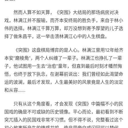
然而人算不如天算，《突围》大结局的那场病房对决
戏，林满江并不服输，而齐本安终局的胜负手，来自于林小
伟的选择。林满江千算万算，却万没想到寄予厚望的儿子选
择了做朱昌
平
，这一举击溃林满江心中的人生棋盘。
《突围》这盘棋局博弈的是人心。林满江曾用12年给齐
本安“磨棱角”，两个人纠缠了一辈子。林满江也挣扎了一辈
子，他试图用一生去“治愈”童年，但直到最后时刻才幡然悔
悟，也终于放下执念，在谢幕前说出：我们曾经如此渴望命
运的波澜，最后才发现，人生最美好的风景竟是人生的淡定
和从容……
只有从这个角度看，才会发现《突围》中篇幅不小的民
国戏的确是不可或缺的历史镜像。
平
心而论，最初看到不断
突兀插入的民国戏非常不
习
惯。但不得不说，完整看过这个
初心故事所产生的情感共鸣，绝非用旁白或闪回可以替代。