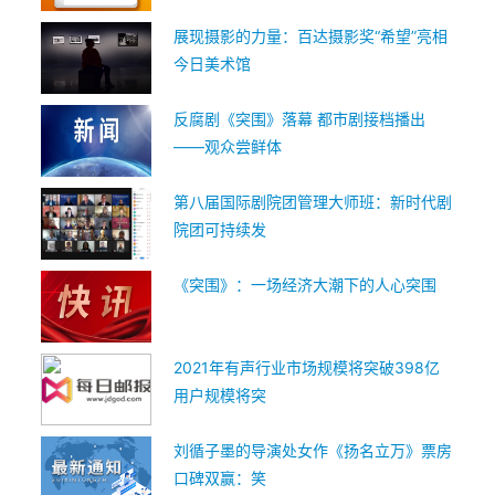
展现摄影的力量：百达摄影奖“希望”亮相
今日美术馆
反腐剧《突围》落幕 都市剧接档播出
——观众尝鲜体
第八届国际剧院团管理大师班：新时代剧
院团可持续发
《突围》：一场经济大潮下的人心突围
2021年有声行业市场规模将突破398亿
用户规模将突
刘循子墨的导演处女作《扬名立万》票房
口碑双赢：笑