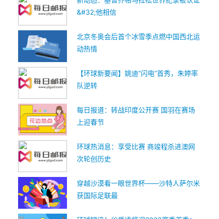
&#32;他相信
北京冬奥会后首个冰雪季点燃中国西北运
动热情
【环球新要闻】姚迪“闪电”首秀，朱婷率
队逆转
每日报道：转战印度公开赛 国羽在赛场
上迎春节
环球热消息：享受比赛 商竣程杀进澳网
次轮创历史
穿越沙漠看一眼世界杯——沙特人萨尔米
获国际足联最