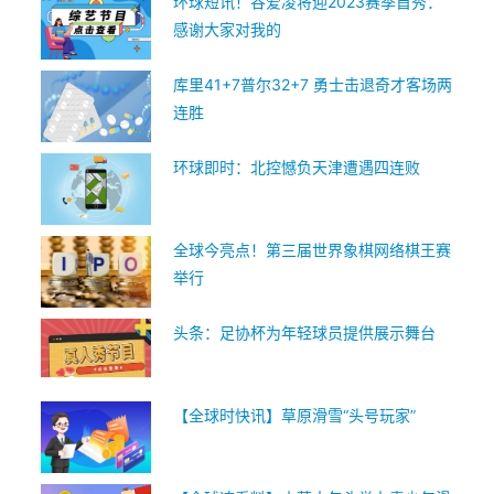
环球短讯！谷爱凌将迎2023赛季首秀：
感谢大家对我的
库里41+7普尔32+7 勇士击退奇才客场两
连胜
环球即时：北控憾负天津遭遇四连败
全球今亮点！第三届世界象棋网络棋王赛
举行
头条：足协杯为年轻球员提供展示舞台
【全球时快讯】草原滑雪“头号玩家”