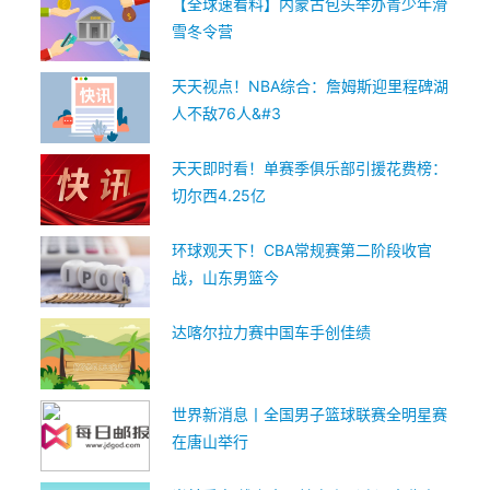
【全球速看料】内蒙古包头举办青少年滑
雪冬令营
天天视点！NBA综合：詹姆斯迎里程碑湖
人不敌76人&#3
天天即时看！单赛季俱乐部引援花费榜：
切尔西4.25亿
环球观天下！CBA常规赛第二阶段收官
战，山东男篮今
达喀尔拉力赛中国车手创佳绩
世界新消息丨全国男子篮球联赛全明星赛
在唐山举行