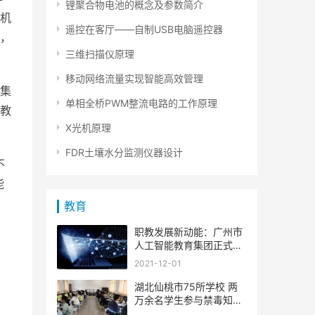
锂聚合物电池的概念及参数简介
机
遥控在客厅――自制USB电脑遥控器
，
三维扫描仪原理
移动网络流量实现智能高效管理
集
单相全桥PWM整流电路的工作原理
教
X光机原理
FDR土壤水分监测仪器设计
不
能
教育
职教发展新动能：广州市
人工智能教育集团正式成
立
2021-12-01
湖北仙桃市75所学校 两
万余名学生参与禁毒知识
竞答