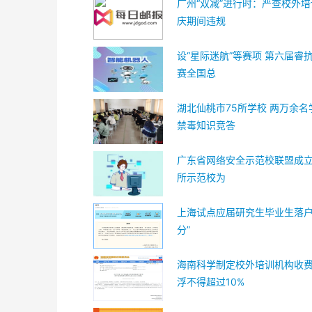
广州“双减”进行时：严查校外
庆期间违规
设“星际迷航”等赛项 第六届睿
赛全国总
湖北仙桃市75所学校 两万余名
禁毒知识竞答
广东省网络安全示范校联盟成立 
所示范校为
上海试点应届研究生毕业生落户
分”
海南科学制定校外培训机构收
浮不得超过10%