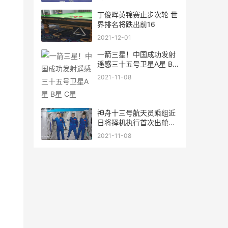
丁俊晖英锦赛止步次轮 世
界排名将跌出前16
2021-12-01
一箭三星！中国成功发射
遥感三十五号卫星A星 B
星 C星
2021-11-08
神舟十三号航天员乘组近
日将择机执行首次出舱活
动
2021-11-08