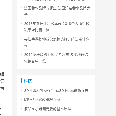
法国香水品牌有哪些 法国知名香水品牌大
全
2018年新旧个税税率表 2018个人所得税
税率对比表一览
寻仙手游乾坤游侠宠物选择，阵法带什么
好
2019英雄联盟奖项提名公布 各奖项候选
完整名单一览
纽
科技
集
为
3D打印机哪家强？ 看3D Hubs最新报告
MEMS陀螺仪概况介绍
教
液晶显示器偏光膜的基本原理
争