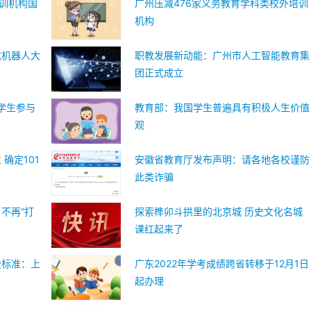
培训机构国
广州压减476家义务教育学科类校外培训
机构
抗机器人大
职教发展新动能：广州市人工智能教育集
团正式成立
学生参与
教育部：我国学生普遍具有积极人生价值
观
确定101
安徽省教育厅发布声明：请各地各校谨防
此类诈骗
不再“打
探索榫卯斗拱里的北京城 历史文化名城
课红起来了
费标准：上
广东2022年学考成绩跨省转移于12月1日
起办理