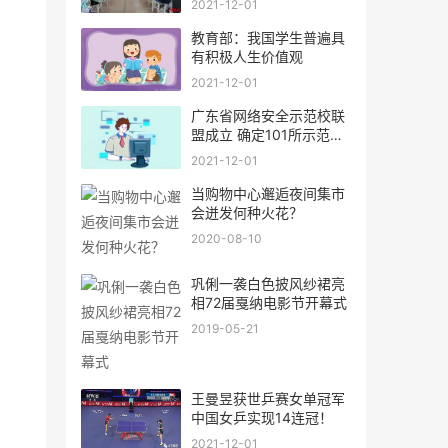
2021-12-01
教育部：我国学生普遍具
有积极人生价值观
2021-12-01
广东省网络安全示范校联
盟成立 确定101所示范校
为
2021-12-01
当购物中心邂逅夜间集市
会迸发何种火花？
2020-08-10
巩俐一袭白色披风纱裙亮
相72届戛纳电影节开幕式
2019-05-21
王曼昱获世乒赛女单冠军
中国女乒实现14连冠！
2021-12-01