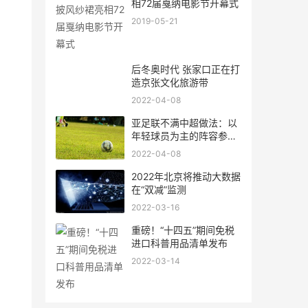
相72届戛纳电影节开幕式
2019-05-21
后冬奥时代 张家口正在打
造京张文化旅游带
2022-04-08
亚足联不满中超做法：以
年轻球员为主的阵容参加
亚冠
2022-04-08
2022年北京将推动大数据
在“双减”监测
2022-03-16
重磅！“十四五”期间免税
进口科普用品清单发布
2022-03-14