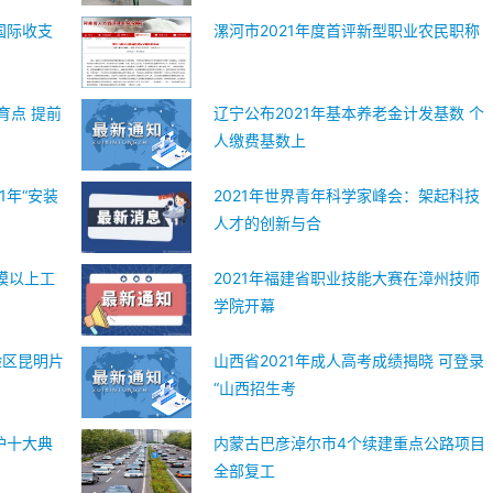
国际收支
漯河市2021年度首评新型职业农民职称
育点 提前
辽宁公布2021年基本养老金计发基数 个
人缴费基数上
1年“安装
2021年世界青年科学家峰会：架起科技
人才的创新与合
规模以上工
2021年福建省职业技能大赛在漳州技师
学院开幕
验区昆明片
山西省2021年成人高考成绩揭晓 可登录
“山西招生考
护十大典
内蒙古巴彦淖尔市4个续建重点公路项目
全部复工