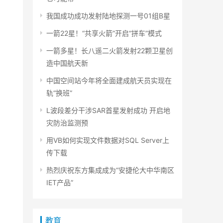
我国成功成功发射陆地探测一号01组B星
一箭22星！“共享火箭”开启“拼车”模式
一箭多星！长八遥二火箭发射22颗卫星创
造中国航天新
中国空间站今年将全面建成航天员实现在
轨“换班”
L波段差分干涉SAR首星发射成功 开启地
灾防治监测预
用VB如何实现文件数据对SQL Server上
传下载
热烈庆祝东方集成成为“安捷伦大中华南区
IET产品”
教育