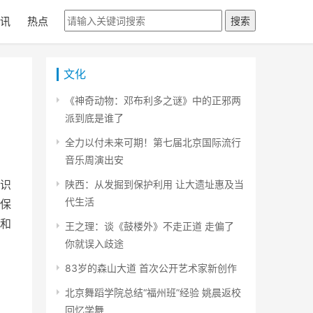
讯
热点
搜索
文化
《神奇动物：邓布利多之谜》中的正邪两
派到底是谁了
全力以付未来可期！第七届北京国际流行
音乐周演出安
知识
陕西：从发掘到保护利用 让大遗址惠及当
代生活
保
和
王之理：谈《鼓楼外》不走正道 走偏了
你就误入歧途
83岁的森山大道 首次公开艺术家新创作
北京舞蹈学院总结“福州班”经验 姚晨返校
回忆学舞