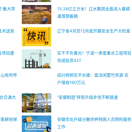
0个重大项
15.24亿立方米！辽水集团全面进入春耕
灌溉预备期
技术送到
辽宁省4月至12月底开展安全生产大检查
业项目建
实干不负春光！宁波一季度重点工程项目
完成投资427.
！山有所呼
绍兴柯桥区平水镇：盘活闲置竹资源 农
户增收160万元
综合交通大
“安徽制造”转型升级步伐不断提速
探索耕地保
安徽优化升级分散供养特困人员照料服务
工作