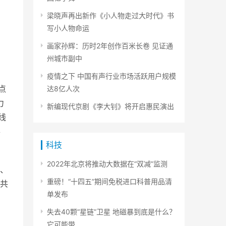
梁晓声再出新作《小人物走过大时代》书
写小人物命运
画家孙辉：历时2年创作百米长卷 见证通
州城市副中
疫情之下 中国有声行业市场活跃用户规模
点
达8亿人次
力
新编现代京剧《李大钊》将开启惠民演出
线
办
科技
2022年北京将推动大数据在“双减”监测
、
重磅！“十四五”期间免税进口科普用品清
共
单发布
失去40颗“星链”卫星 地磁暴到底是什么？
它可能带