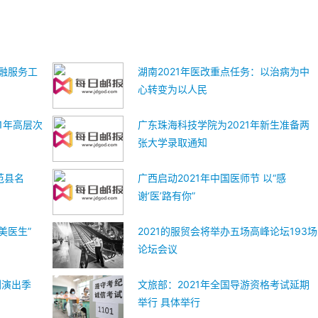
金融服务工
湖南2021年医改重点任务：以治病为中
心转变为以人民
1年高层次
广东珠海科技学院为2021年新生准备两
张大学录取通知
范县名
广西启动2021年中国医师节 以“感
谢‘医’路有你”
美医生”
2021的服贸会将举办五场高峰论坛193场
论坛会议
剧演出季
文旅部：2021年全国导游资格考试延期
举行 具体举行