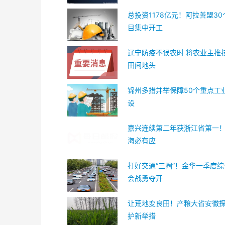
总投资1178亿元！阿拉善盟3
目集中开工
辽宁防疫不误农时 将农业主推
田间地头
锦州多措并举保障50个重点工
设
嘉兴连续第二年获浙江省第一
海必有应
打好交通“三圈”！金华一季度
会战勇夺开
让荒地变良田！产粮大省安徽
护新举措