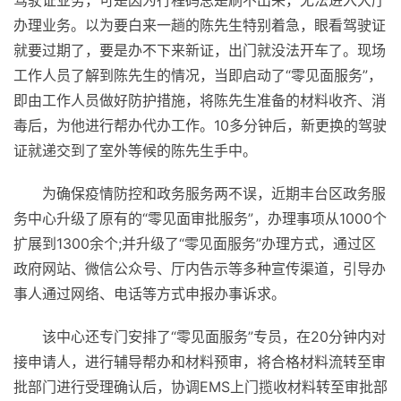
驾驶证业务，可是因为行程码总是刷不出来，无法进入大厅
办理业务。以为要白来一趟的陈先生特别着急，眼看驾驶证
就要过期了，要是办不下来新证，出门就没法开车了。现场
工作人员了解到陈先生的情况，当即启动了“零见面服务”，
即由工作人员做好防护措施，将陈先生准备的材料收齐、消
毒后，为他进行帮办代办工作。10多分钟后，新更换的驾驶
证就递交到了室外等候的陈先生手中。
为确保
疫情
防控和政务服务两不误，
近
期丰台区政务服
务中心升级了原有的“零见面审批服务”，办理事项从1000个
扩展到1300余个;并升级了“零见面服务”办理方式，通过区
政府网站、
微信
公众号、厅内告示等多种宣传渠道，引导办
事人通过网络、电话等方式申报办事诉求。
该中心还专门安排了“零见面服务”专员，在20分钟内对
接申请人，进行辅导帮办和材料预审，将合格材料流转至审
批部门进行受理确认后，协调EMS上门揽收材料转至审批部