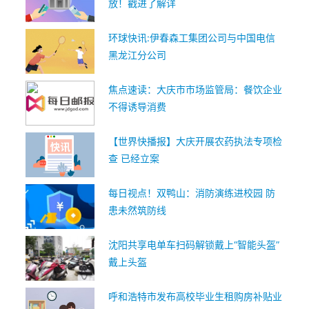
放！戳进了解详
环球快讯:伊春森工集团公司与中国电信
黑龙江分公司
焦点速读：大庆市市场监管局：餐饮企业
不得诱导消费
【世界快播报】大庆开展农药执法专项检
查 已经立案
每日视点！双鸭山：消防演练进校园 防
患未然筑防线
沈阳共享电单车扫码解锁戴上“智能头盔”
戴上头盔
呼和浩特市发布高校毕业生租购房补贴业