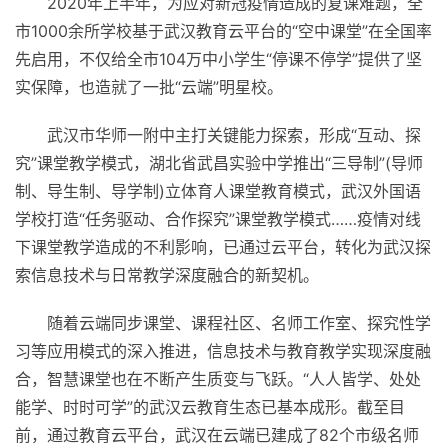
2020年上半年，为应对
新冠
疫情
造成的复课难题，全
市1000余所学校基于武汉教育云
平
台的“空中课堂”在全国率
先启用，不仅给全市104万中小学生“停课不停学”提供了坚
实保障，也造就了一批“云端”明星校。
武汉市华师一附中主打关键能力探索，形成“互动、探
究”课堂教学模式，湖北省武昌实验中学推出“三导制”(导师
制、导生制、导学制)立体育人课堂教育模式，武汉外国语
学校打造“任务驱动、合作探究”课堂教学模式……
疫情
对线
下课堂教学造成的不利影响，已通过云
平
台，转化为武汉探
索信息技术与日常教学深度融合的新契机。
随着云端同步课堂、课程社区、名师工作室、探究
性
学
习
等应用模式的深入推进，信息技术与教育教学实现深度融
合，智慧课堂也在不断产生质变与飞跃。“人人皆学、处处
能学、时时可学”的武汉云教育生态已基本成形。截至目
前，通过教育云
平
台，武汉在云端已建成了82个市级名师