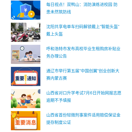
每日视点！双鸭山：消防演练进校园 防
患未然筑防线
沈阳共享电单车扫码解锁戴上“智能头盔”
戴上头盔
呼和浩特市发布高校毕业生租购房补贴业
务办理公告
通辽市举行第五届“中国创翼”创业创新大
赛内蒙古赛
山西省对口升学考试7月6日开始网报志愿
逾期不予填报
山西省首份轻微刑事案件适用赔偿保证金
提存制度公证