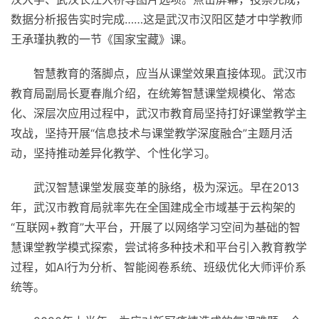
数据分析报告实时完成……这是武汉市汉阳区楚才中学教师
王承瑾执教的一节《
国家
宝藏》课。
智慧教育的落脚点，应当从课堂效果直接体现。武汉市
教育局副局长夏春胤介绍，在统筹智慧课堂规模化、常态
化、深层次应用过程中，武汉市教育局坚持打好课堂教学主
攻战，坚持开展“信息技术与课堂教学深度融合”主题月活
动，坚持推动差异化教学、个
性
化学
习
。
武汉智慧课堂发展变革的脉络，极为深远。早在2013
年，武汉市教育局就率先在全国建成全市域基于云构架的
“互联网+教育”大
平
台，开展了以网络学
习
空间为基础的智
慧课堂教学模式探索，尝试将多种技术和
平
台引入教育教学
过程，如AI行为分析、智能阅卷系统、班级优化大师评价系
统等。