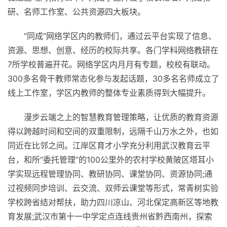
研、名师工作室、公共资源四大板块。
“同成”网络学区内的教师们，通过云
平
台实现了信息、
资源、思想、创意、经历的校际共享。各门学科网络教研在
7所学校普遍开花。网络学区内月月有专题，校校有联动。
300多名骨干教师常态化参与发起话题，30多名名师成立了
线上工作室，学区内教师的整体专业素质得到大幅提升。
漫步云端之上的智慧教育管理策略，让优质的教育资源
得以跨越时间和空间的双重限制，远隔千山万水之外，也如
同
近
在比邻之间。江岸区育才小学充分利用武汉教育云
平
台，和所“委托管理”的100公里外的农村学校黄陂区塔耳小
学实现远程管理协同、教研协同、课堂协同、资源协同;通
过视频同步培训、云交流、双师云课堂等形式，常青树实验
学校跨省结对帮扶，助力四川凉山、河北保定高新区等地教
育发展;武汉市第十一中学定点连线贵州省黔西南州，探索