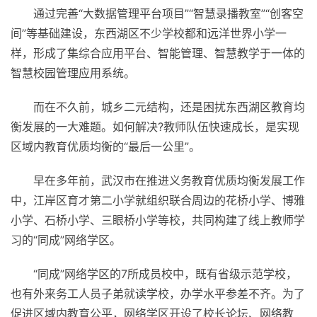
通过完善“大数据管理
平
台项目”“智慧录播教室”“创客空
间”等基础建设，东西湖区不少学校都和远洋世界小学一
样，形成了集综合应用
平
台、智能管理、智慧教学于一体的
智慧校园管理应用系统。
而在不久前，城乡二元结构，还是困扰东西湖区教育均
衡发展的一大难题。如何解决?教师队伍快速成长，是实现
区域内教育优质均衡的“最后一公里”。
早在多年前，武汉市在推进义务教育优质均衡发展工作
中，江岸区育才第二小学就组织联合周边的花桥小学、博雅
小学、石桥小学、三眼桥小学等校，共同构建了线上教师学
习
的“同成”网络学区。
“同成”网络学区的7所成员校中，既有省级示范学校，
也有外来务工人员子弟就读学校，办学水
平
参差不齐。为了
促进区域内教育公
平
，网络学区开设了校长论坛、网络教