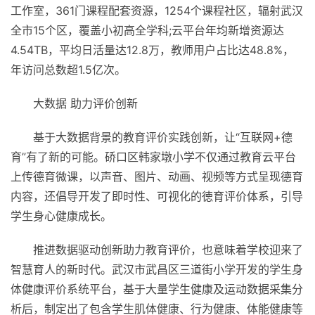
工作室，361门课程配套资源，1254个课程社区，辐射武汉
全市15个区，覆盖小初高全学科;云
平
台年均新增资源达
4.54TB，
平
均日活量达12.8万，教师用户占比达48.8%，
年访问总数超1.5亿次。
大数据 助力评价创新
基于大数据背景的教育评价实践创新，让“互联网+德
育”有了新的可能。硚口区韩家墩小学不仅通过教育云
平
台
上传德育微课，以声音、图片、动画、视频等方式呈现德育
内容，还倡导开发了即时
性
、可视化的徳育评价体系，引导
学生身心健康成长。
推进数据驱动创新助力教育评价，也意味着学校迎来了
智慧育人的
新时代
。武汉市武昌区三道街小学开发的学生身
体健康评价系统
平
台，基于大量学生健康及运动数据采集分
析后，制定出了包含学生肌体健康、行为健康、体能健康等