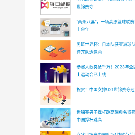
世锦赛夺
“两州八县”，一场高原篮球联赛
十余年
男篮世界杯：日本队获亚洲球队
律宾队遭遇两
参赛人数突破千万！2023年全
上运动会已上线
祝贺！中国女排U21世锦赛夺冠
世锦赛男子撑杆跳高瑞典名将
中国撑杆跳高
女冰世锦赛中国队2-1战胜荷兰