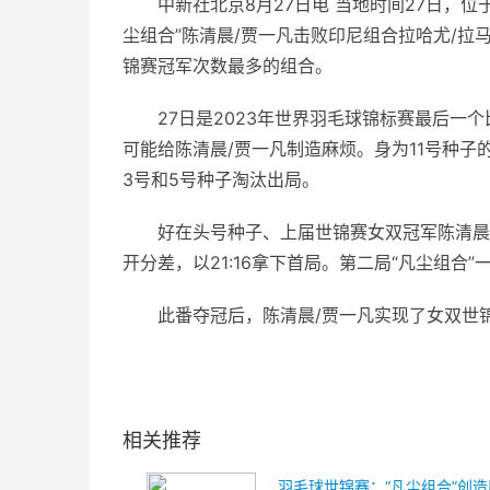
中新社北京8月27日电 当地时间27日，
尘组合”陈清晨/贾一凡击败印尼组合拉哈尤/
锦赛冠军次数最多的组合。
27日是2023年世界羽毛球锦标赛最后一
可能给陈清晨/贾一凡制造麻烦。身为11号种
3号和5号种子淘汰出局。
好在头号种子、上届世锦赛女双冠军陈清晨/
开分差，以21:16拿下首局。第二局“凡尘组合”
此番夺冠后，陈清晨/贾一凡实现了女双世
关键词：
相关推荐
羽毛球世锦赛：“凡尘组合”创造