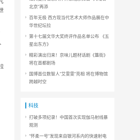
凡
北京”再添
世
百年无极 西方现当代艺术大师作品展在中
华世纪坛拉
蒂
第十七届文华大奖终评作品名单公布 《五
、
星出东方》
精彩演出归来！京味儿题材话剧《簋街》
将在首都剧场
拉
国博首位数智人“艾雯雯”亮相 将在博物馆
跨越时空
科技
打破多项纪录！中国首次实现伽马射线暴
观测
“怀柔一号”发现来自银河系内的快速射电