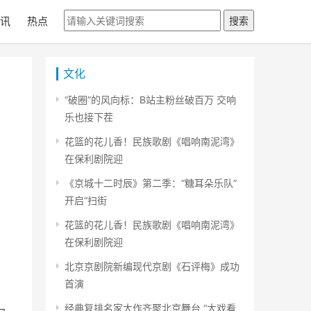
讯
热点
搜索
文化
“破圈”的风向标：B站主粉丝破百万 交响
乐也接下茬
花篮的花儿香！民族歌剧《唱响南泥湾》
在保利剧院迎
《京城十二时辰》第二季：“糖耳朵乐队”
开启“扫街
花篮的花儿香！民族歌剧《唱响南泥湾》
在保利剧院迎
北京京剧院新编现代京剧《石评梅》成功
首演
经典复排名家大作齐聚北京舞台 “大戏看