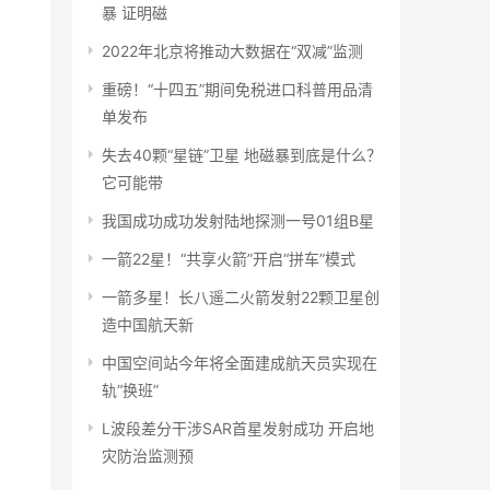
暴 证明磁
2022年北京将推动大数据在“双减”监测
重磅！“十四五”期间免税进口科普用品清
单发布
失去40颗“星链”卫星 地磁暴到底是什么？
它可能带
我国成功成功发射陆地探测一号01组B星
一箭22星！“共享火箭”开启“拼车”模式
一箭多星！长八遥二火箭发射22颗卫星创
造中国航天新
中国空间站今年将全面建成航天员实现在
轨“换班”
L波段差分干涉SAR首星发射成功 开启地
灾防治监测预