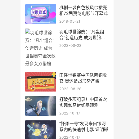
巩俐一袭白色披风纱裙亮
相72届戛纳电影节开幕式
2019-05-21
羽毛球世锦赛：“凡尘组
合”创造历史 成为世锦赛
夺
2023-08-28
田径世锦赛中国队两铜收
官 奥运备战形势严峻
2023-08-28
打破多项纪录！中国首次
实现伽马射线暴观测
2022-10-17
“怀柔一号”发现来自银河
系内的快速射电暴 证明磁
2022-10-17