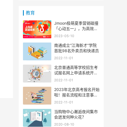
教育
Jmoon极萌夏季营销碰撞
「心动五一」，为高效拓
圈给
2023-05-10
南通成立“江海新才”学院
首批98名外卖员和快递员
2022-11-01
北京普通高等学校招生考
试报名网上申请系统开通
啦
2022-11-01
2023年北京高考报名开始
啦！报名流程和注意事项
有哪
2022-11-01
当购物中心邂逅夜间集市
会迸发何种火花？
2020-08-10