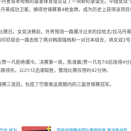
位于丹麦哥本哈根的皇家体育馆见证了一项新纪录诞生。中国女双“
拉马丹蒂成功卫冕，摘得世锦赛第4枚金牌，成为历史上获得该项目
个比赛日。女双决赛前，外界预测一路爆冷过关的拉哈尤/拉马丹
子的印尼组合一路击败了两对韩国强档和一对日本组合，将女双2号
贾一凡拒绝爆冷。决赛第一局，陈清晨/贾一凡在7:6后连得4分
一路领先，以21:12迅速取胜，整场比赛仅用时42分钟。
锦赛三连冠，包揽了巴黎奥运周期内的三届世锦赛冠军。
历史 成为
田径世锦赛中国队两铜收官 奥运备战形