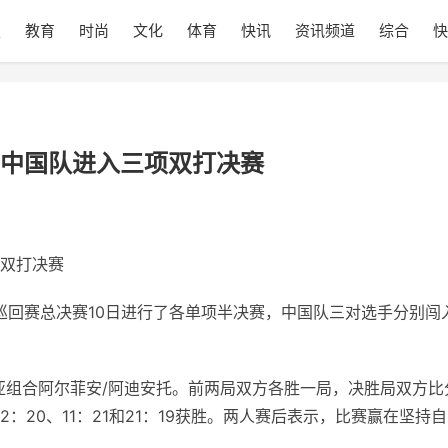
技
教育
时尚
文化
体育
快讯
资讯频道
综合
快
中国队进入三项双打决赛
双打决赛
界巡回赛总决赛10日进行了各单项半决赛，中国队三对选手分别闯
亚组合阿尔菲安/阿迪安托。前两局双方各胜一局，决胜局双方比
：20、11：21和21：19获胜。两人赛后表示，比赛赢在坚持