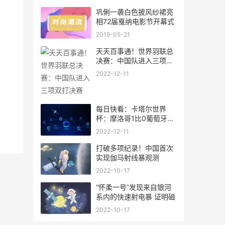
巩俐一袭白色披风纱裙亮
相72届戛纳电影节开幕式
2019-05-21
天天百事通！世界羽联总
决赛：中国队进入三项双
打决
2022-12-11
每日快看：卡塔尔世界
杯：摩洛哥1比0葡萄牙
&#32;创
2022-12-11
打破多项纪录！中国首次
实现伽马射线暴观测
2022-10-17
“怀柔一号”发现来自银河
系内的快速射电暴 证明磁
2022-10-17