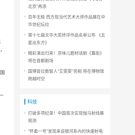
北京”再添
百年无极 西方现当代艺术大师作品展在中
华世纪坛拉
第十七届文华大奖终评作品名单公布 《五
我
星出东方》
，
精彩演出归来！京味儿题材话剧《簋街》
将在首都剧场
国博首位数智人“艾雯雯”亮相 将在博物馆
泰国
跨越时空
一
科技
打破多项纪录！中国首次实现伽马射线暴
观测
“怀柔一号”发现来自银河系内的快速射电