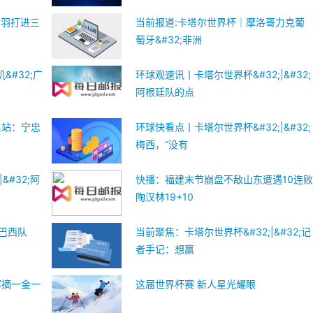
国羽打进三
当前报道:卡塔尔世界杯｜摩洛哥力克葡
萄牙&#32;非洲
&#32;广
环球观速讯丨卡塔尔世界杯&#32;|&#32;
阿根廷队的点
里站：宁忠
环球快看点丨卡塔尔世界杯&#32;|&#32;
梅西，“没有
&#32;阿
快播：福建末节崩盘不敌山东遭遇10连
陶汉林19+10
的巴西队
当前聚焦：卡塔尔世界杯&#32;|&#32;记
者手记：想赢
军摘一金一
这届世界杯赛 新人星光耀眼