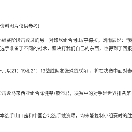
(资料图片仅供参考)
小组赛阶段击败过的另一对印尼组合阿山/亨德拉。刘雨辰说：“
选手准备了不同的战术，坚决打我们自己的东西，也得到了回报
凡以21：19和21：13战胜队友张殊贤/郑雨，将在决赛中面对
松击败马来西亚组合陈健铭/赖沛君，决赛中的对手是世界排名第
本选手山口茜和中国台北选手戴资颖，均未能复制小组赛时的胜