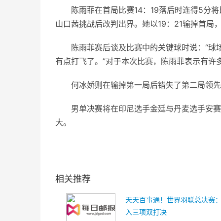
陈雨菲在首局比赛14：19落后时连得5
山口茜挑战后改判出界。她以19：21输掉首局，
陈雨菲赛后谈及比赛中的关键球时说：“球
有点打飞了。”对于本次比赛，陈雨菲表示有许
何冰娇则在输掉第一局后错失了第二局领先的
男单决赛将在印尼选手金廷与丹麦选手安赛
大。
关键词：
半决赛中
世界排名
印度尼西亚
相关推荐
天天百事通！世界羽联总决赛
入三项双打决