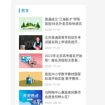
教育
南通成立“江海新才”学院
首批98名外卖员和快递员
2022-11-01
北京普通高等学校招生考
试报名网上申请系统开通
啦
2022-11-01
2023年北京高考报名开始
败
啦！报名流程和注意事项
有哪
2022-11-01
首批中小学数字教材国家
标准开始实施 数字教材质
量
2022-11-01
当购物中心邂逅夜间集市
会迸发何种火花？
2020-08-10