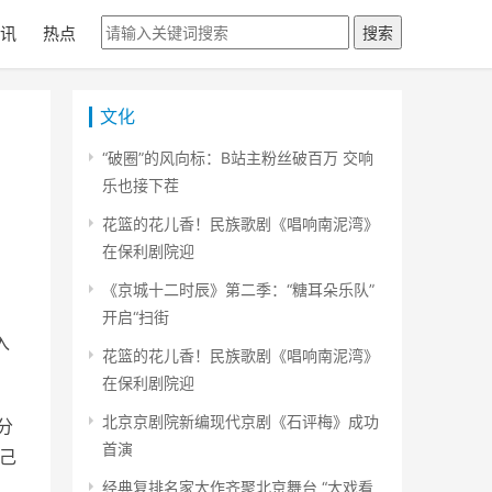
讯
热点
搜索
文化
“破圈”的风向标：B站主粉丝破百万 交响
乐也接下茬
花篮的花儿香！民族歌剧《唱响南泥湾》
在保利剧院迎
《京城十二时辰》第二季：“糖耳朵乐队”
开启“扫街
入
花篮的花儿香！民族歌剧《唱响南泥湾》
在保利剧院迎
北京京剧院新编现代京剧《石评梅》成功
分
首演
自己
经典复排名家大作齐聚北京舞台 “大戏看