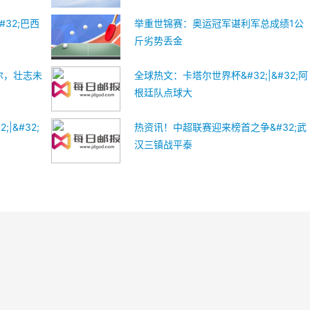
#32;巴西
举重世锦赛：奥运冠军谌利军总成绩1公
斤劣势丢金
马尔，壮志未
全球热文：卡塔尔世界杯&#32;|&#32;阿
根廷队点球大
|&#32;
热资讯！中超联赛迎来榜首之争&#32;武
汉三镇战平泰