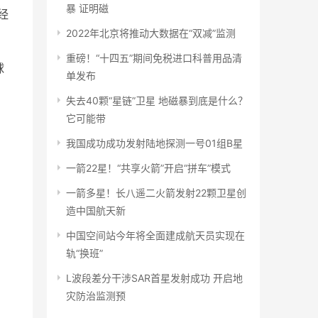
暴 证明磁
经
2022年北京将推动大数据在“双减”监测
重磅！“十四五”期间免税进口科普用品清
球
单发布
失去40颗“星链”卫星 地磁暴到底是什么？
它可能带
我国成功成功发射陆地探测一号01组B星
一箭22星！“共享火箭”开启“拼车”模式
一箭多星！长八遥二火箭发射22颗卫星创
造中国航天新
中国空间站今年将全面建成航天员实现在
轨“换班”
L波段差分干涉SAR首星发射成功 开启地
葡
灾防治监测预