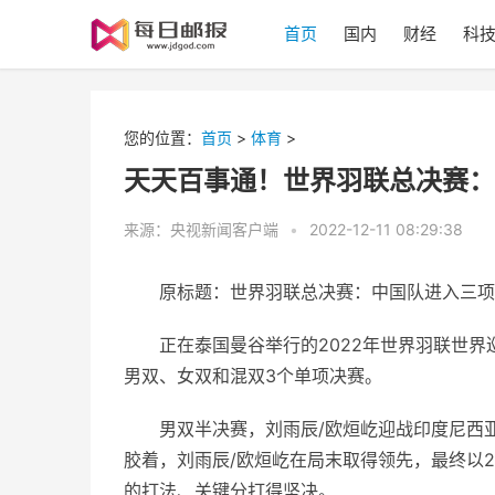
首页
国内
财经
科
您的位置：
首页
>
体育
>
天天百事通！世界羽联总决赛：
来源：央视新闻客户端
•
2022-12-11 08:29:38
原标题：世界羽联总决赛：中国队进入三项
正在泰国曼谷举行的2022年世界羽联世
男双、女双和混双3个单项决赛。
男双半决赛，刘雨辰/欧烜屹迎战印度尼西
胶着，刘雨辰/欧烜屹在局末取得领先，最终以22
的打法、关键分打得坚决。