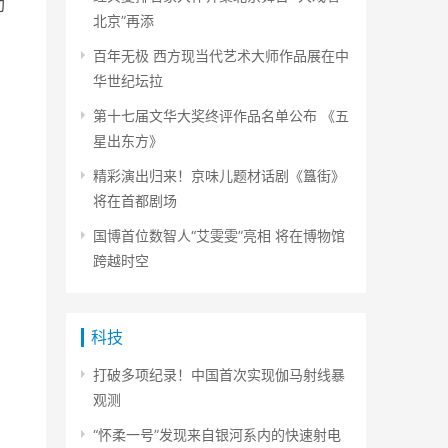
助
北京”再添
百年无极 西方现当代艺术大师作品展在中
华世纪坛拉
第十七届文华大奖终评作品名单公布 《五
星出东方》
精彩演出归来！京味儿题材话剧《簋街》
将在首都剧场
国博首位数智人“艾雯雯”亮相 将在博物馆
跨越时空
科技
打破多项纪录！中国首次实现伽马射线暴
观测
“怀柔一号”发现来自银河系内的快速射电