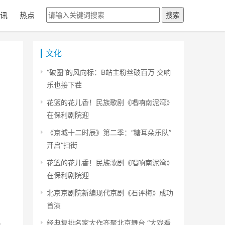
讯
热点
搜索
文化
“破圈”的风向标：B站主粉丝破百万 交响
乐也接下茬
花篮的花儿香！民族歌剧《唱响南泥湾》
在保利剧院迎
《京城十二时辰》第二季：“糖耳朵乐队”
开启“扫街
花篮的花儿香！民族歌剧《唱响南泥湾》
在保利剧院迎
北京京剧院新编现代京剧《石评梅》成功
首演
经典复排名家大作齐聚北京舞台 “大戏看