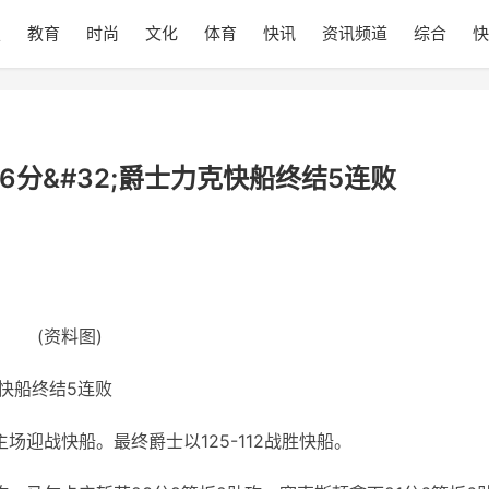
技
教育
时尚
文化
体育
快讯
资讯频道
综合
快
6分&#32;爵士力克快船终结5连败
(资料图)
克快船终结5连败
场迎战快船。最终爵士以125-112战胜快船。