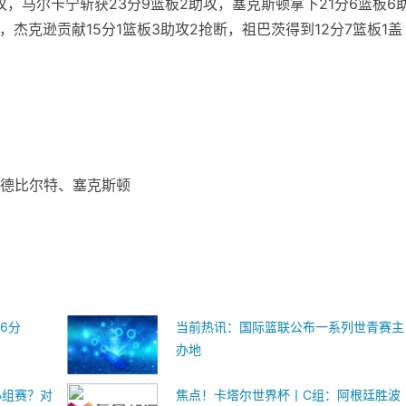
攻，马尔卡宁斩获23分9篮板2助攻，塞克斯顿拿下21分6篮板6
，杰克逊贡献15分1篮板3助攻2抢断，祖巴茨得到12分7篮板1盖
德比尔特、塞克斯顿
6分
当前热讯：国际篮联公布一系列世青赛主
办地
小组赛？对
焦点！卡塔尔世界杯丨C组：阿根廷胜波