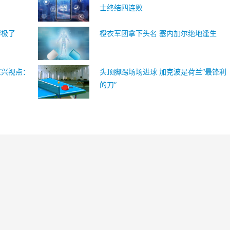
士终结四连败
棒极了
橙衣军团拿下头名 塞内加尔绝地逢生
东兴视点：
头顶脚踢场场进球 加克波是荷兰“最锋利
的刀”