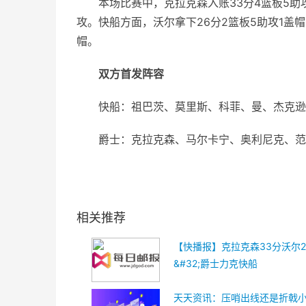
本场比赛中，克拉克森入账33分4篮板5助
攻。快船方面，沃尔拿下26分2篮板5助攻1盖帽
帽。
双方首发阵容
快船：祖巴茨、莫里斯、科菲、曼、杰克逊
爵士：克拉克森、马尔卡宁、奥利尼克、范
关键词：
克拉克森
首发阵容
北京时间
相关推荐
【快播报】克拉克森33分沃尔2
&#32;爵士力克快船
天天资讯：压哨出线还是折戟