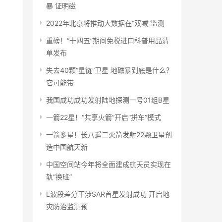
暴 证明磁
2022年北京将推动大数据在“双减”监测
重磅！“十四五”期间免税进口科普用品清
单发布
失去40颗“星链”卫星 地磁暴到底是什么？
它可能带
我国成功成功发射陆地探测一号01组B星
一箭22星！“共享火箭”开启“拼车”模式
一箭多星！长八遥二火箭发射22颗卫星创
造中国航天新
中国空间站今年将全面建成航天员实现在
轨“换班”
L波段差分干涉SAR首星发射成功 开启地
灾防治监测预