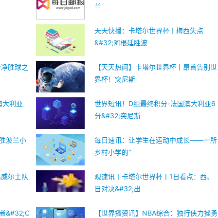
兰
天天快播：卡塔尔世界杯丨梅西失点
&#32;阿根廷胜波
个净胜球之
【天天热闻】卡塔尔世界杯丨昂首告别世
界杯！突尼斯
澳大利亚
世界短讯！D组最终积分-法国澳大利亚6
分&#32;突尼斯
廷胜波兰小
每日速讯：让学生在运动中成长——一所
乡村小学的“
出威尔士队
观速讯丨卡塔尔世界杯丨1日看点：西、
日对决&#32;出
&#32;C
【世界播资讯】NBA综合：独行侠力挫勇