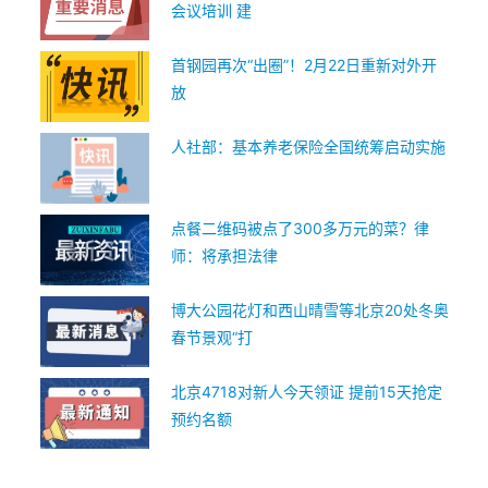
会议培训 建
首钢园再次“出圈”！2月22日重新对外开
放
人社部：基本养老保险全国统筹启动实施
点餐二维码被点了300多万元的菜？律
师：将承担法律
博大公园花灯和西山晴雪等北京20处冬奥
春节景观“打
北京4718对新人今天领证 提前15天抢定
预约名额