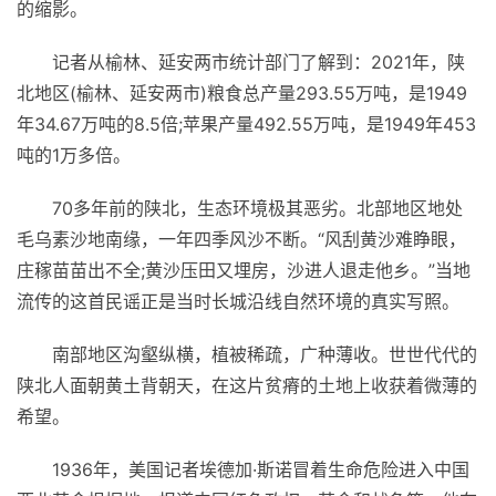
的缩影。
记者从榆林、延安两市统计部门了解到：2021年，陕
北地区(榆林、延安两市)粮食总产量293.55万吨，是1949
年34.67万吨的8.5倍;苹果产量492.55万吨，是1949年453
吨的1万多倍。
70多年前的陕北，生态环境极其恶劣。北部地区地处
毛乌素沙地南缘，一年四季风沙不断。“风刮黄沙难睁眼，
庄稼苗苗出不全;黄沙压田又埋房，沙进人退走他乡。”当地
流传的这首民谣正是当时长城沿线自然环境的真实写照。
南部地区沟壑纵横，植被稀疏，广种薄收。世世代代的
陕北人面朝黄土背朝天，在这片贫瘠的土地上收获着微薄的
希望。
1936年，美国记者埃德加·斯诺冒着生命危险进入中国