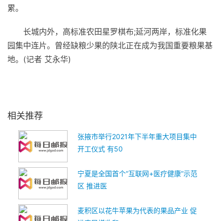
累。
长城内外，高标准农田星罗棋布;延河两岸，标准化果
园集中连片。曾经缺粮少果的陕北正在成为我国重要粮果基
地。(记者 艾永华)
关键词：
陕北地区
大力发展
现代农业
自然环境
真实写照
相关推荐
张掖市举行2021年下半年重大项目集中
开工仪式 有50
宁夏是全国首个“互联网+医疗健康”示范
区 推进医
麦积区以花牛苹果为代表的果品产业 促