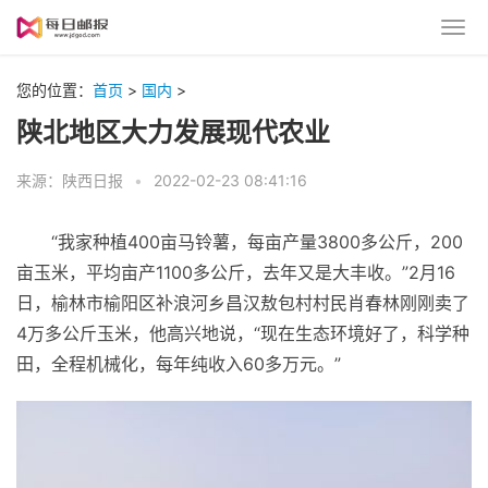
您的位置：
首页
>
国内
>
陕北地区大力发展现代农业
来源：陕西日报
•
2022-02-23 08:41:16
“我家种植400亩马铃薯，每亩产量3800多公斤，200
亩玉米，
平
均亩产1100多公斤，去年又是大丰收。”2月16
日，榆林市榆阳区补浪河乡昌汉敖包村村民肖春林刚刚卖了
4万多公斤玉米，他高兴地说，“现在生态环境好了，科学种
田，全程机械化，每年纯收入60多万元。”