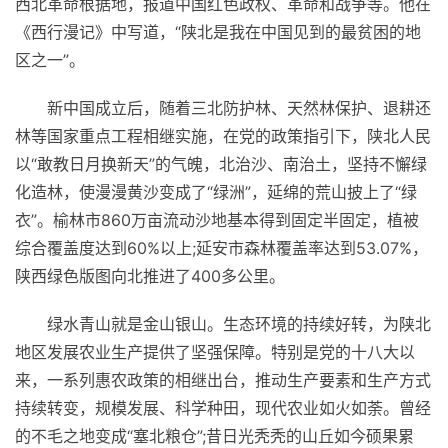
西北革命根据地，报道中国红色政权、革命和战争等。他在
《西行漫记》中写道，“陕北是我在中国见到的最贫困的地
区之一”。
新中国成立
后，随着三北防护林、天然林保护、退耕还
林等
国家
重点工程相继实施，在党的政策指引下，陕北人民
以“敢教日月换新天”的气魄，北治沙、南治土，坚持不懈绿
化造林，使漫漫黄沙变成了“绿洲”，延绵的荒山披上了“绿
衣”。榆林市860万亩流动沙地基本得到固定半固定，植被
综合覆盖度达到60%以上;延安市森林覆盖率达到53.07%，
陕西绿色版图向北推进了400多公里。
绿水青山
就是金山银山。生态环境的持续好转，为陕北
地区发展农业生产提供了坚强保障。特别是党的十八大以
来，一系列惠农政策的相继出台，推动生产要素和生产方式
持续转变，规模发展、科学种田，现代农业如火如荼。曾经
的不毛之地变成“塞北粮仓”;昔日光秃秃的山丘如今硕果累